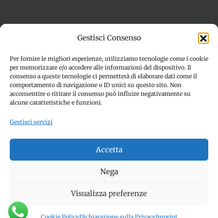
Termini e condizioni
Cookie Policy (UE)
Gestisci Consenso
Imprint
Dichiarazione sulla Privacy (UE)
Disconoscimento
Per fornire le migliori esperienze, utilizziamo tecnologie come i cookie
per memorizzare e/o accedere alle informazioni del dispositivo. Il
consenso a queste tecnologie ci permetterà di elaborare dati come il
comportamento di navigazione o ID unici su questo sito. Non
acconsentire o ritirare il consenso può influire negativamente su
alcune caratteristiche e funzioni.
Gestisci servizi
© Copyright 2012 -
2026 | SPETTACOLI EVENTI - CIVITANOVA
Accetta
MARCHE (MC) - Partita iva: 01907890436 | ALL RIGHTS
RESERVED | Made with ❤️ by
Jayconsulting.it
Nega
Visualizza preferenze
Facebook
Instagram
YouTube
Cookie Policy
Dichiarazione sulla Privacy
Imprint