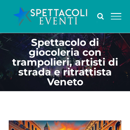
Salta
al
contenuto
Spettacolo di
giocoleria con
trampolieri, artisti di
strada e ritrattista
Veneto
Ingrandisci