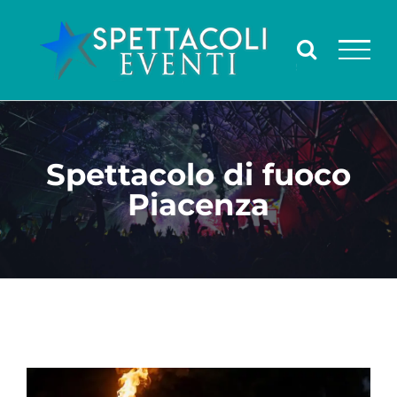
Salta
al
contenuto
Spettacolo di fuoco
Piacenza
Ingrandisci