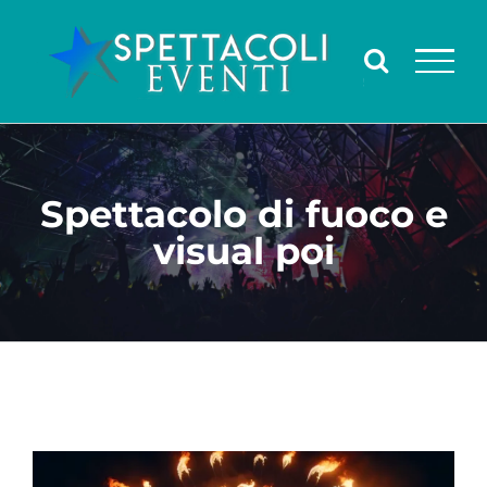
Salta
al
contenuto
Spettacolo di fuoco e
visual poi
Ingrandisci