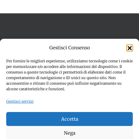
Termini e condizioni
Cookie Policy (UE)
Gestisci Consenso
Imprint
Dichiarazione sulla Privacy (UE)
Disconoscimento
Per fornire le migliori esperienze, utilizziamo tecnologie come i cookie
per memorizzare e/o accedere alle informazioni del dispositivo. Il
consenso a queste tecnologie ci permetterà di elaborare dati come il
comportamento di navigazione o ID unici su questo sito. Non
acconsentire o ritirare il consenso può influire negativamente su
alcune caratteristiche e funzioni.
Gestisci servizi
© Copyright 2012 -
2026 | SPETTACOLI EVENTI - CIVITANOVA
Accetta
MARCHE (MC) - Partita iva: 01907890436 | ALL RIGHTS
RESERVED | Made with ❤️ by
Jayconsulting.it
Nega