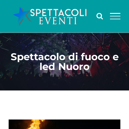
Salta
al
contenuto
Spettacolo di fuoco e
led Nuoro
Ingrandisci