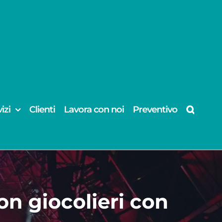
izi
Clienti
Lavora con noi
Preventivo
on giocolieri con