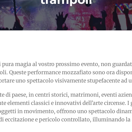
 pura magia al vostro prossimo evento, non guardate o
mpoli. Queste performance mozzafiato sono ora dispon
tare uno spettacolo visivamente stupefacente ad u
te di paese, in centri storici, matrimoni, eventi azie
lementi classici e innovativi dell’arte circense. I g
oggetti in movimento, offrono uno spettacolo dinamic
 eccitazione e pericolo controllato, illuminando la