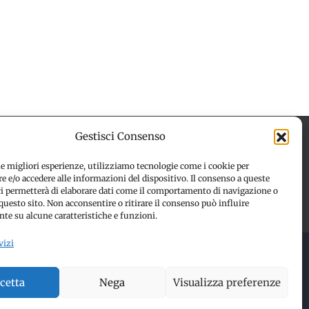
Gestisci Consenso
le migliori esperienze, utilizziamo tecnologie come i cookie per
 e/o accedere alle informazioni del dispositivo. Il consenso a queste
 (UE)
Disconoscimento
ci permetterà di elaborare dati come il comportamento di navigazione o
questo sito. Non acconsentire o ritirare il consenso può influire
te su alcune caratteristiche e funzioni.
vizi
 RESERVED | Made with ❤️ by
Jayconsulting.it
cetta
Nega
Visualizza preferenze