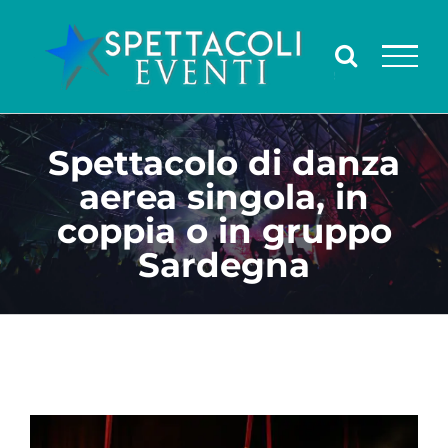
Salta
al
contenuto
Spettacolo di danza
aerea singola, in
coppia o in gruppo
Sardegna
Ingrandisci