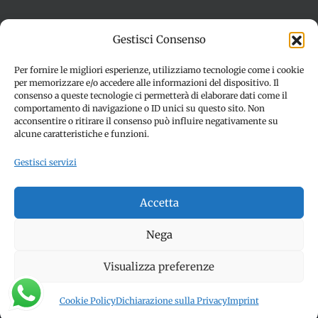
Termini e condizioni
Cookie Policy (UE)
Gestisci Consenso
Imprint
Dichiarazione sulla Privacy (UE)
Disconoscimento
Per fornire le migliori esperienze, utilizziamo tecnologie come i cookie
per memorizzare e/o accedere alle informazioni del dispositivo. Il
consenso a queste tecnologie ci permetterà di elaborare dati come il
comportamento di navigazione o ID unici su questo sito. Non
acconsentire o ritirare il consenso può influire negativamente su
alcune caratteristiche e funzioni.
Gestisci servizi
© Copyright 2012 -
2026 | SPETTACOLI EVENTI - CIVITANOVA
Accetta
MARCHE (MC) - Partita iva: 01907890436 | ALL RIGHTS
RESERVED | Made with ❤️ by
Jayconsulting.it
Nega
Visualizza preferenze
Facebook
Instagram
YouTube
Cookie Policy
Dichiarazione sulla Privacy
Imprint