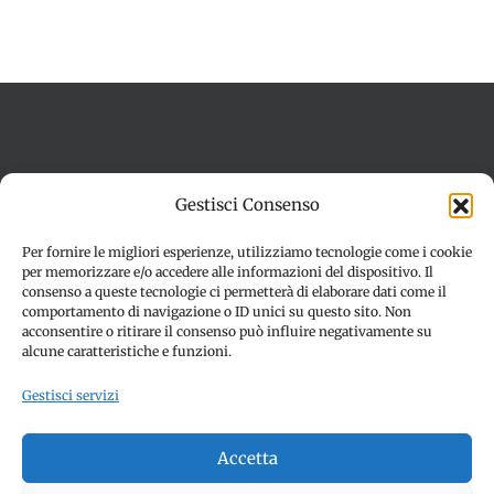
Termini e condizioni
Cookie Policy (UE)
Gestisci Consenso
Imprint
Dichiarazione sulla Privacy (UE)
Disconoscimento
Per fornire le migliori esperienze, utilizziamo tecnologie come i cookie
per memorizzare e/o accedere alle informazioni del dispositivo. Il
consenso a queste tecnologie ci permetterà di elaborare dati come il
comportamento di navigazione o ID unici su questo sito. Non
acconsentire o ritirare il consenso può influire negativamente su
alcune caratteristiche e funzioni.
Gestisci servizi
© Copyright 2012 -
2026 | SPETTACOLI EVENTI - CIVITANOVA
Accetta
MARCHE (MC) - Partita iva: 01907890436 | ALL RIGHTS