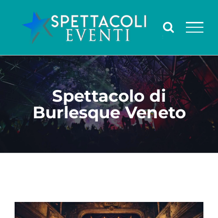
Salta
al
contenuto
Spettacolo di
Burlesque Veneto
Ingrandisci