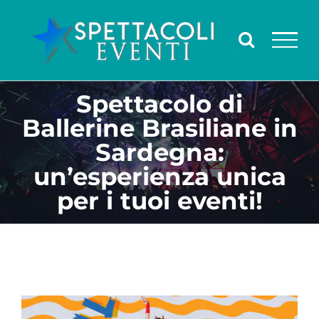
Salta
al
contenuto
Spettacolo di
Ballerine Brasiliane in
Sardegna:
un’esperienza unica
per i tuoi eventi!
Ingrandisci