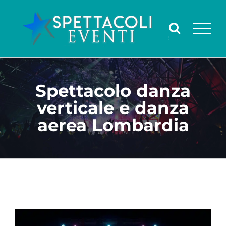
Salta
al
contenuto
Spettacolo danza
verticale e danza
aerea Lombardia
Ingrandisci