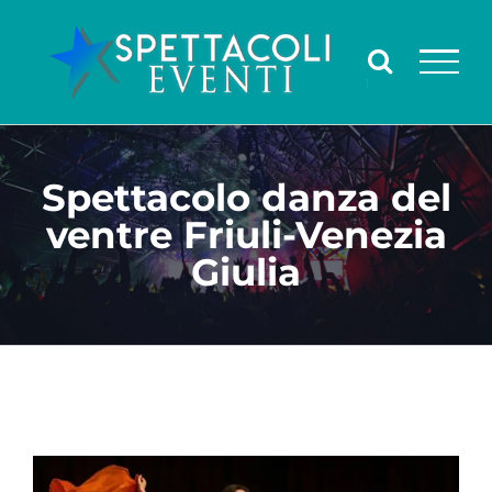
Salta
al
contenuto
Spettacolo danza del
ventre Friuli-Venezia
Giulia
Ingrandisci