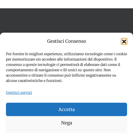
Termini e condizioni
Cookie Policy (UE)
Gestisci Consenso
Imprint
Dichiarazione sulla Privacy (UE)
Disconoscimento
Per fornire le migliori esperienze, utilizziamo tecnologie come i cookie
per memorizzare e/o accedere alle informazioni del dispositivo. Il
consenso a queste tecnologie ci permetterà di elaborare dati come il
comportamento di navigazione o ID unici su questo sito. Non
acconsentire o ritirare il consenso può influire negativamente su
alcune caratteristiche e funzioni.
Gestisci servizi
© Copyright 2012 -
2026 | SPETTACOLI EVENTI - CIVITANOVA
Accetta
MARCHE (MC) - Partita iva: 01907890436 | ALL RIGHTS
RESERVED | Made with ❤️ by
Jayconsulting.it
Nega