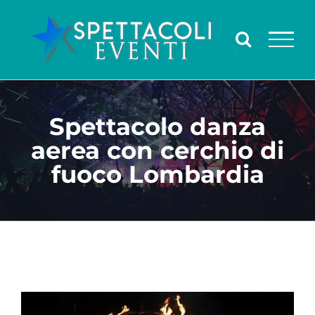
Salta
al
contenuto
Spettacolo danza
aerea con cerchio di
fuoco Lombardia
Ingrandisci