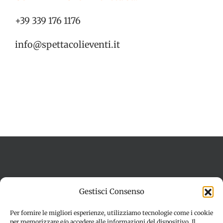
+39 339 176 1176
info@spettacolieventi.it
Termini e condizioni
Cookie Policy (UE)
Gestisci Consenso
Imprint
Dichiarazione sulla Privacy (UE)
Disconoscimento
Per fornire le migliori esperienze, utilizziamo tecnologie come i cookie
per memorizzare e/o accedere alle informazioni del dispositivo. Il