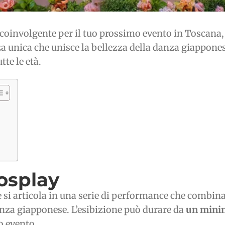
 e coinvolgente per il tuo prossimo evento in Toscana,
za unica che unisce la bellezza della danza giappones
tte le età.
osplay
 si articola in una serie di performance che combin
anza giapponese. L’esibizione può durare da
un minim
o evento.