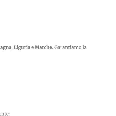
magna
,
Liguria
e
Marche
. Garantiamo la
ente: