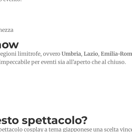
ghezza
show
regioni limitrofe, ovvero
Umbria
,
Lazio
,
Emilia-Ro
peccabile per eventi sia all’aperto che al chiuso.
sto spettacolo?
spettacolo cosplay a tema giapponese una scelta vinc