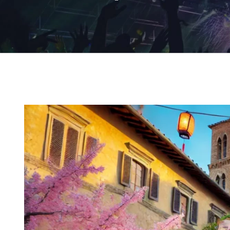
Ingrandisci
immagine