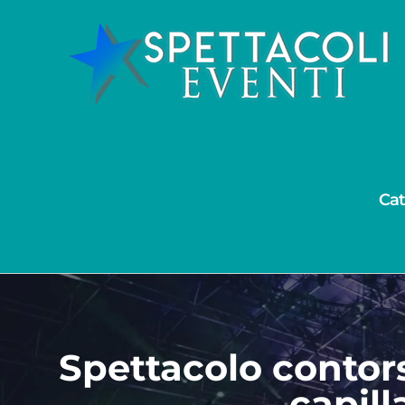
Salta
al
contenuto
Cat
Spettacolo contor
capill