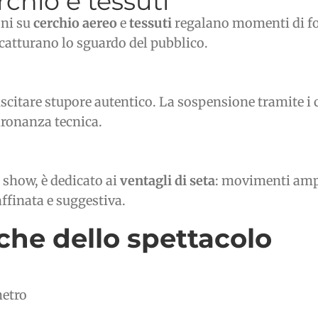
chio e tessuti
oni su
cerchio aereo
e
tessuti
regalano momenti di fo
e catturano lo sguardo del pubblico.
suscitare stupore autentico. La sospensione tramite 
dronanza tecnica.
o show, è dedicato ai
ventagli di seta
: movimenti ampi
ffinata e suggestiva.
iche dello spettacolo
metro