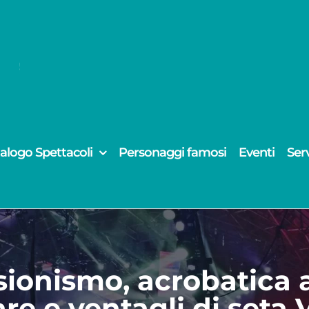
alogo Spettacoli
Personaggi famosi
Eventi
Serv
sionismo, acrobatica 
are e ventagli di seta