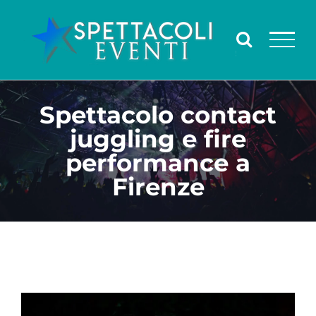
Salta
al
contenuto
Spettacolo contact
juggling e fire
performance a
Firenze
Ingrandisci