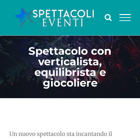
Salta
al
contenuto
Spettacolo con
verticalista,
equilibrista e
giocoliere
Un nuovo spettacolo sta incantando il