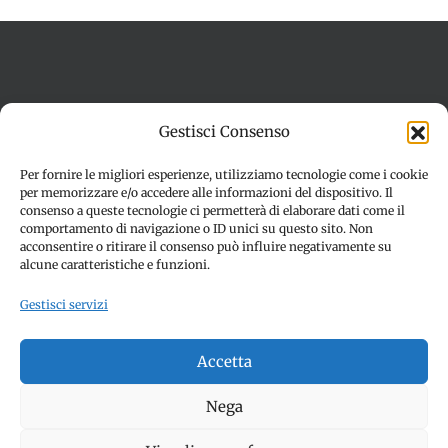
Termini e condizioni
Cookie Policy (UE)
Gestisci Consenso
Imprint
Dichiarazione sulla Privacy (UE)
Disconoscimento
Per fornire le migliori esperienze, utilizziamo tecnologie come i cookie
per memorizzare e/o accedere alle informazioni del dispositivo. Il
consenso a queste tecnologie ci permetterà di elaborare dati come il
comportamento di navigazione o ID unici su questo sito. Non
acconsentire o ritirare il consenso può influire negativamente su
alcune caratteristiche e funzioni.
Gestisci servizi
© Copyright 2012 -
2026 | SPETTACOLI EVENTI - CIVITANOVA
Accetta
MARCHE (MC) - Partita iva: 01907890436 | ALL RIGHTS
RESERVED | Made with ❤️ by
Jayconsulting.it
Nega