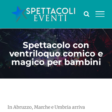
Salta
al
contenuto
Spettacolo con
ventriloquo comico e
magico per bambini
In Abruzzo, Marche e Umbria arriva