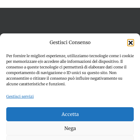
Termini e condizioni
Cookie Policy (UE)
Gestisci Consenso
Imprint
Dichiarazione sulla Privacy (UE)
Disconoscimento
Per fornire le migliori esperienze, utilizziamo tecnologie come i cookie
per memorizzare e/o accedere alle informazioni del dispositivo. Il
consenso a queste tecnologie ci permetterà di elaborare dati come il
comportamento di navigazione o ID unici su questo sito. Non
acconsentire o ritirare il consenso può influire negativamente su
alcune caratteristiche e funzioni.
Gestisci servizi
© Copyright 2012 -
2026 | SPETTACOLI EVENTI - CIVITANOVA
Accetta
MARCHE (MC) - Partita iva: 01907890436 | ALL RIGHTS
RESERVED | Made with ❤️ by
Jayconsulting.it
Nega