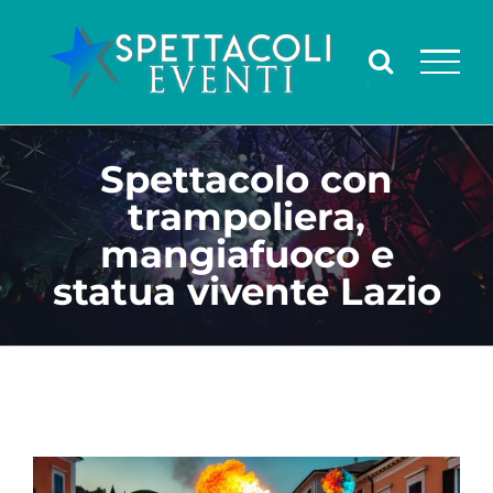
Salta
al
contenuto
Spettacolo con
trampoliera,
mangiafuoco e
statua vivente Lazio
Ingrandisci