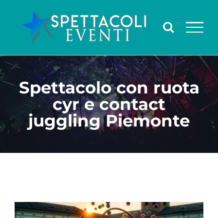
Salta
al
contenuto
Spettacolo con ruota
cyr e contact
juggling Piemonte
Ingrandisci