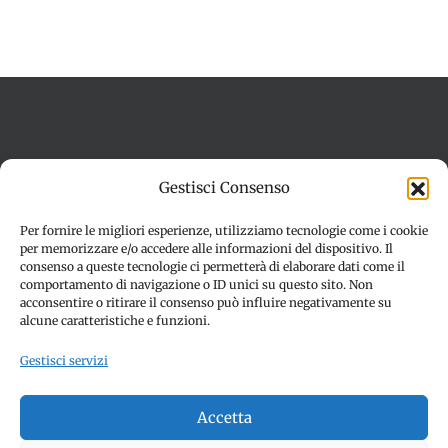
Termini e condizioni
Cookie Policy (UE)
Gestisci Consenso
Imprint
Dichiarazione sulla Privacy (UE)
Disconoscimento
Per fornire le migliori esperienze, utilizziamo tecnologie come i cookie
per memorizzare e/o accedere alle informazioni del dispositivo. Il
consenso a queste tecnologie ci permetterà di elaborare dati come il
comportamento di navigazione o ID unici su questo sito. Non
acconsentire o ritirare il consenso può influire negativamente su
alcune caratteristiche e funzioni.
Gestisci servizi
© Copyright 2012 -
2026 | SPETTACOLI EVENTI - CIVITANOVA
Accetta
MARCHE (MC) - Partita iva: 01907890436 | ALL RIGHTS