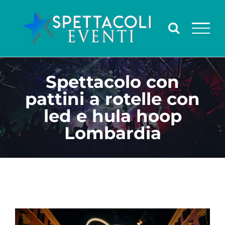
Salta
al
contenuto
Spettacolo con
pattini a rotelle con
led e hula hoop
Lombardia
Ingrandisci