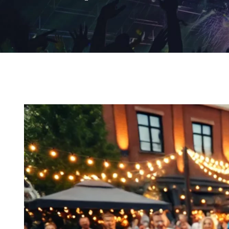
Ingrandisci
immagine