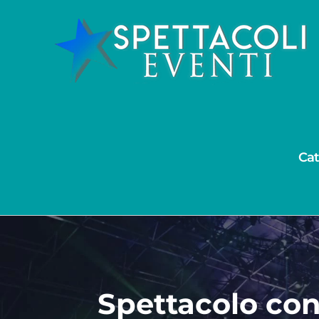
Salta
al
contenuto
Cat
Spettacolo co