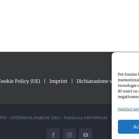
Per fornire 
memorizzare
Cookie Policy (UE)
Imprint
Dichiarazione sulla Privacy
tecnologie 
ID unici su 
negativamen
Gestisci ser
TI - CIVITANOVA MARCHE (MC) - Partita iva: 01907890436 | ALL RIGHTS
Ac
Facebook
Instagram
YouTube