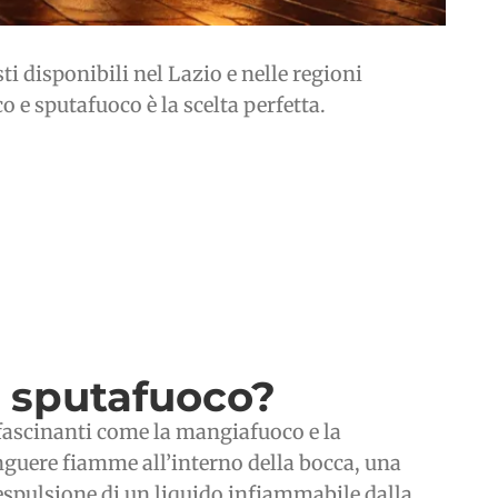
ti disponibili nel Lazio e nelle regioni
o e sputafuoco è la scelta perfetta.
e sputafuoco?
affascinanti come la mangiafuoco e la
inguere fiamme all’interno della bocca, una
espulsione di un liquido infiammabile dalla