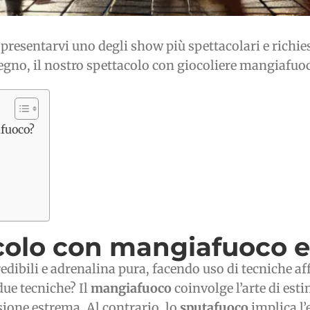
 presentarvi uno degli show più spettacolari e richies
 segno, il nostro spettacolo con giocoliere mangiafuoc
afuoco?
acolo con mangiafuoco 
credibili e adrenalina pura, facendo uso di tecniche 
due tecniche? Il
mangiafuoco
coinvolge l’arte di est
isione estrema. Al contrario, lo
sputafuoco
implica l’