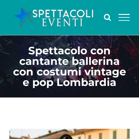
Salta
al
contenuto
Spettacolo con
cantante ballerina
con costumi vintage
e pop Lombardia
Ingrandisci