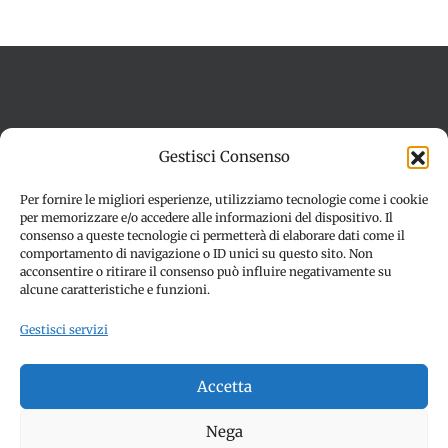
Termini e condizioni
Cookie Policy (UE)
Gestisci Consenso
Imprint
Dichiarazione sulla Privacy (UE)
Disconoscimento
Per fornire le migliori esperienze, utilizziamo tecnologie come i cookie
per memorizzare e/o accedere alle informazioni del dispositivo. Il
consenso a queste tecnologie ci permetterà di elaborare dati come il
comportamento di navigazione o ID unici su questo sito. Non
acconsentire o ritirare il consenso può influire negativamente su
alcune caratteristiche e funzioni.
Gestisci servizi
© Copyright 2012 -
2026 | SPETTACOLI EVENTI - CIVITANOVA
Accetta
MARCHE (MC) - Partita iva: 01907890436 | ALL RIGHTS
RESERVED | Made with ❤️ by
Jayconsulting.it
Nega