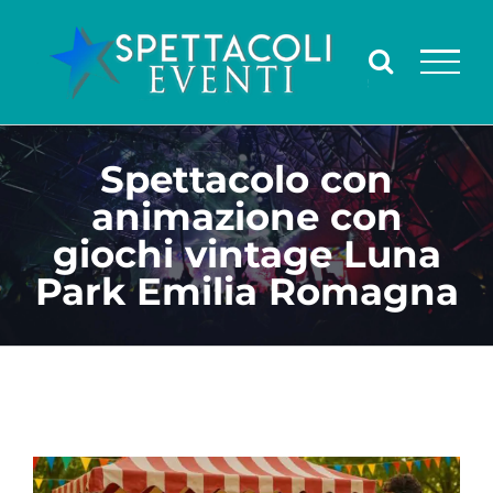
Salta
al
contenuto
Spettacolo con
animazione con
giochi vintage Luna
Park Emilia Romagna
Ingrandisci