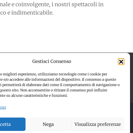
ale e coinvolgente, i nostri spettacoli in
co e indimenticabile.
Gestisci Consenso
le migliori esperienze, utilizziamo tecnologie come i cookie per
 e/o accedere alle informazioni del dispositivo. Il consenso a queste
 (UE)
Disconoscimento
ci permetterà di elaborare dati come il comportamento di navigazione o
questo sito. Non acconsentire o ritirare il consenso può influire
te su alcune caratteristiche e funzioni.
vizi
 RESERVED | Made with ❤️ by
Jayconsulting.it
cetta
Nega
Visualizza preferenze