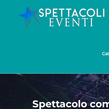
Salta
al
contenuto
Cat
Spettacolo com