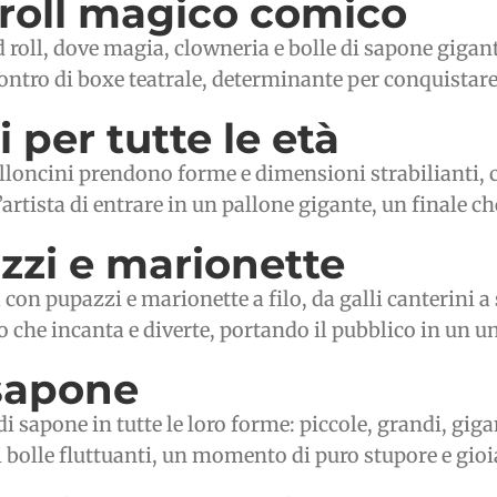
 roll magico comico
 roll, dove magia, clowneria e bolle di sapone gigan
contro di boxe teatrale, determinante per conquistare
 per tutte le età
loncini prendono forme e dimensioni strabilianti, c
tista di entrare in un pallone gigante, un finale che 
zzi e marionette
n pupazzi e marionette a filo, da galli canterini a s
 che incanta e diverte, portando il pubblico in un uni
 sapone
 di sapone in tutte le loro forme: piccole, grandi, g
 bolle fluttuanti, un momento di puro stupore e gioi