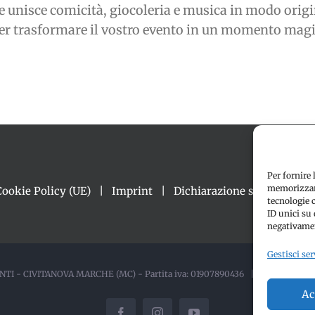
 unisce comicità, giocoleria e musica in modo origin
 per trasformare il vostro evento in un momento magi
Per fornire 
memorizzare
Cookie Policy (UE)
Imprint
Dichiarazione sulla Privacy
tecnologie 
ID unici su 
negativamen
Gestisci ser
TI - CIVITANOVA MARCHE (MC) - Partita iva: 01907890436 | ALL RIGHTS
Ac