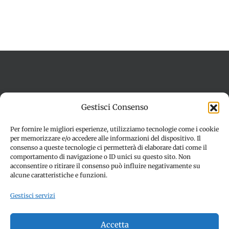
Termini e condizioni
Cookie Policy (UE)
Gestisci Consenso
Imprint
Dichiarazione sulla Privacy (UE)
Disconoscimento
Per fornire le migliori esperienze, utilizziamo tecnologie come i cookie
per memorizzare e/o accedere alle informazioni del dispositivo. Il
consenso a queste tecnologie ci permetterà di elaborare dati come il
comportamento di navigazione o ID unici su questo sito. Non
acconsentire o ritirare il consenso può influire negativamente su
alcune caratteristiche e funzioni.
Gestisci servizi
© Copyright 2012 -
2026 | SPETTACOLI EVENTI - CIVITANOVA
Accetta
MARCHE (MC) - Partita iva: 01907890436 | ALL RIGHTS