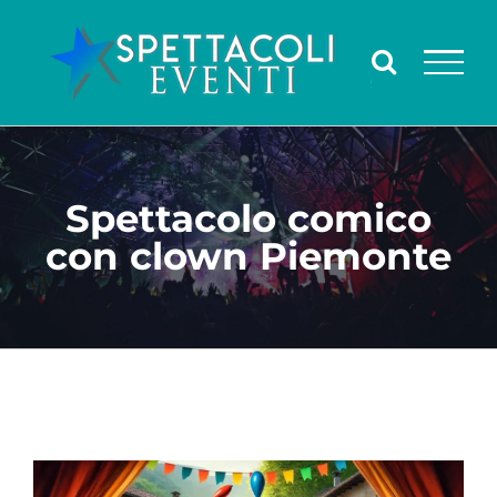
Salta
al
contenuto
Spettacolo comico
con clown Piemonte
Ingrandisci