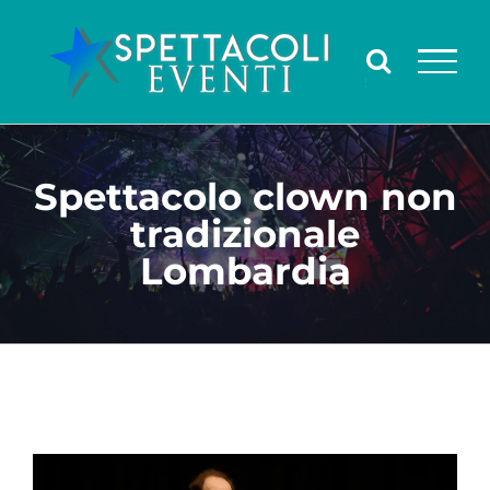
Salta
al
contenuto
Spettacolo clown non
tradizionale
Lombardia
Ingrandisci