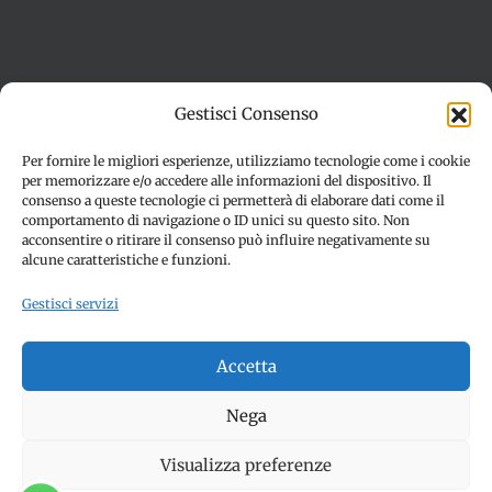
Termini e condizioni
Cookie Policy (UE)
Gestisci Consenso
Imprint
Dichiarazione sulla Privacy (UE)
Disconoscimento
Per fornire le migliori esperienze, utilizziamo tecnologie come i cookie
per memorizzare e/o accedere alle informazioni del dispositivo. Il
consenso a queste tecnologie ci permetterà di elaborare dati come il
comportamento di navigazione o ID unici su questo sito. Non
acconsentire o ritirare il consenso può influire negativamente su
alcune caratteristiche e funzioni.
Gestisci servizi
© Copyright 2012 -
2026 | SPETTACOLI EVENTI - CIVITANOVA
Accetta
MARCHE (MC) - Partita iva: 01907890436 | ALL RIGHTS
RESERVED | Made with ❤️ by
Jayconsulting.it
Nega
Visualizza preferenze
Facebook
Instagram
YouTube