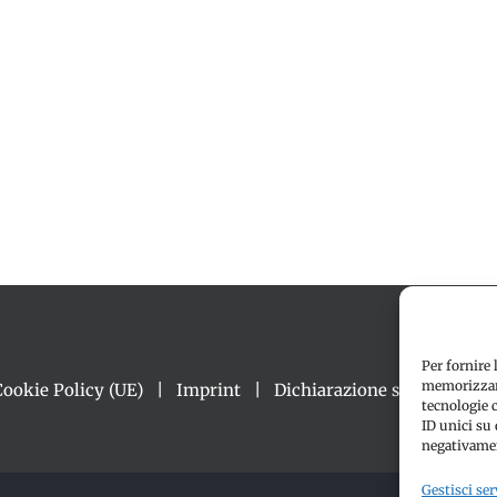
Per fornire 
memorizzare
Cookie Policy (UE)
Imprint
Dichiarazione sulla Privacy
tecnologie 
ID unici su 
negativamen
Gestisci ser