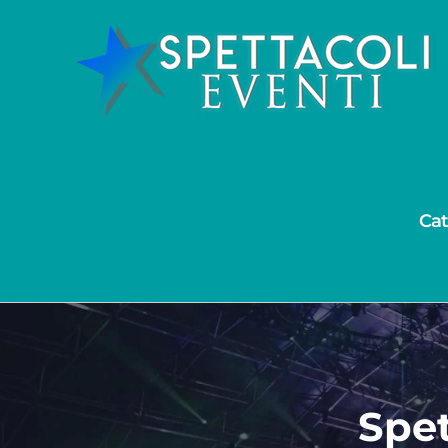
Salta
al
contenuto
Cat
Spet