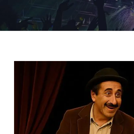
Ingrandisci
immagine