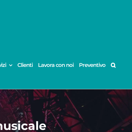
izi
Clienti
Lavora con noi
Preventivo
usicale