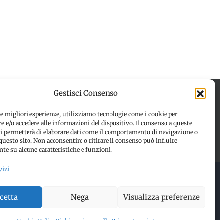
Gestisci Consenso
le migliori esperienze, utilizziamo tecnologie come i cookie per
 e/o accedere alle informazioni del dispositivo. Il consenso a queste
 (UE)
Disconoscimento
ci permetterà di elaborare dati come il comportamento di navigazione o
questo sito. Non acconsentire o ritirare il consenso può influire
te su alcune caratteristiche e funzioni.
vizi
 RESERVED | Made with ❤️ by
Jayconsulting.it
cetta
Nega
Visualizza preferenze