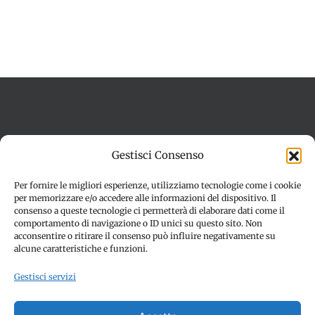
Termini e condizioni
Cookie Policy (UE)
Gestisci Consenso
Imprint
Dichiarazione sulla Privacy (UE)
Disconoscimento
Per fornire le migliori esperienze, utilizziamo tecnologie come i cookie
per memorizzare e/o accedere alle informazioni del dispositivo. Il
consenso a queste tecnologie ci permetterà di elaborare dati come il
comportamento di navigazione o ID unici su questo sito. Non
acconsentire o ritirare il consenso può influire negativamente su
alcune caratteristiche e funzioni.
Gestisci servizi
© Copyright 2012 -
2026 | SPETTACOLI EVENTI - CIVITANOVA