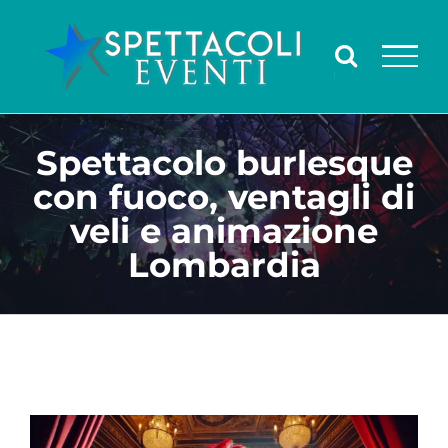
Salta
al
contenuto
Spettacolo burlesque
con fuoco, ventagli di
veli e animazione
Lombardia
Ingrandisci