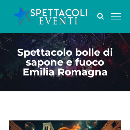
Salta
al
contenuto
Spettacolo bolle di
sapone e fuoco
Emilia Romagna
Ingrandisci