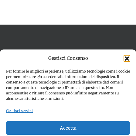
Termini e condizioni
Cookie Policy (UE)
Gestisci Consenso
Imprint
Dichiarazione sulla Privacy (UE)
Disconoscimento
Per fornire le migliori esperienze, utilizziamo tecnologie come i cookie
per memorizzare e/o accedere alle informazioni del dispositivo. Il
consenso a queste tecnologie ci permetterà di elaborare dati come il
comportamento di navigazione o ID unici su questo sito. Non
acconsentire o ritirare il consenso può influire negativamente su
alcune caratteristiche e funzioni.
Gestisci servizi
© Copyright 2012 -
2026 | SPETTACOLI EVENTI - CIVITANOVA
Accetta
MARCHE (MC) - Partita iva: 01907890436 | ALL RIGHTS