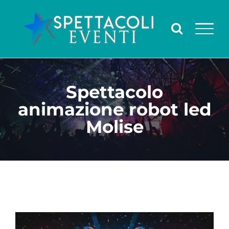
Salta
al
contenuto
Spettacolo
animazione robot led
Molise
Ingrandisci