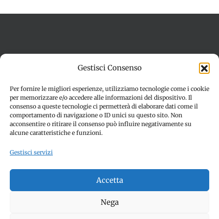
Termini e condizioni
Cookie Policy (UE)
Gestisci Consenso
Imprint
Dichiarazione sulla Privacy (UE)
Disconoscimento
Per fornire le migliori esperienze, utilizziamo tecnologie come i cookie
per memorizzare e/o accedere alle informazioni del dispositivo. Il
consenso a queste tecnologie ci permetterà di elaborare dati come il
comportamento di navigazione o ID unici su questo sito. Non
acconsentire o ritirare il consenso può influire negativamente su
alcune caratteristiche e funzioni.
Gestisci servizi
© Copyright 2012 -
2026 | SPETTACOLI EVENTI - CIVITANOVA
Accetta
MARCHE (MC) - Partita iva: 01907890436 | ALL RIGHTS
RESERVED | Made with ❤️ by
Jayconsulting.it
Nega