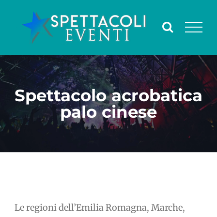
Salta
al
contenuto
Spettacolo acrobatica
palo cinese
Le regioni dell’Emilia Romagna, Marche,