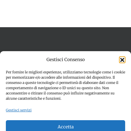
Termini e condizioni
Cookie Policy (UE)
Gestisci Consenso
Imprint
Dichiarazione sulla Privacy (UE)
Disconoscimento
Per fornire le migliori esperienze, utilizziamo tecnologie come i cookie
per memorizzare e/o accedere alle informazioni del dispositivo. Il
consenso a queste tecnologie ci permetterà di elaborare dati come il
comportamento di navigazione o ID unici su questo sito. Non
acconsentire o ritirare il consenso può influire negativamente su
alcune caratteristiche e funzioni.
Gestisci servizi
© Copyright 2012 -
2026 | SPETTACOLI EVENTI - CIVITANOVA
Accetta
MARCHE (MC) - Partita iva: 01907890436 | ALL RIGHTS