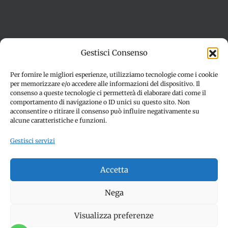
Termini e condizioni
Cookie Policy (UE)
Gestisci Consenso
Imprint
Dichiarazione sulla Privacy (UE)
Disconoscimento
Per fornire le migliori esperienze, utilizziamo tecnologie come i cookie
per memorizzare e/o accedere alle informazioni del dispositivo. Il
consenso a queste tecnologie ci permetterà di elaborare dati come il
comportamento di navigazione o ID unici su questo sito. Non
acconsentire o ritirare il consenso può influire negativamente su
alcune caratteristiche e funzioni.
Gestisci servizi
© Copyright 2012 -
2026 | SPETTACOLI EVENTI - CIVITANOVA
Accetta
MARCHE (MC) - Partita iva: 01907890436 | ALL RIGHTS
RESERVED | Made with ❤️ by
Jayconsulting.it
Nega
Visualizza preferenze
Facebook
Instagram
YouTube