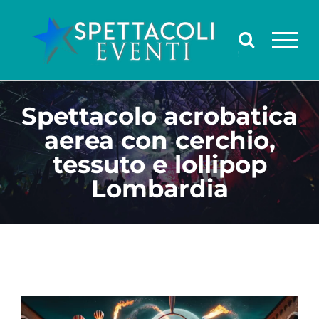
Salta
al
contenuto
Spettacolo acrobatica
aerea con cerchio,
tessuto e lollipop
Lombardia
Ingrandisci