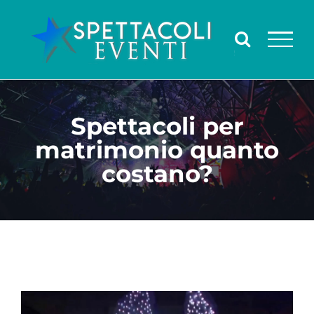
Salta
al
contenuto
Spettacoli per
matrimonio quanto
costano?
Ingrandisci