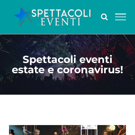
Salta
al
contenuto
Spettacoli eventi
estate e coronavirus!
Ingrandisci