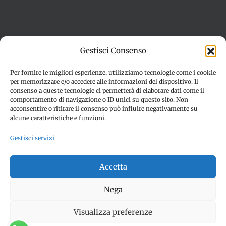
Termini e condizioni
Cookie Policy (UE)
Gestisci Consenso
Imprint
Dichiarazione sulla Privacy (UE)
Disconoscimento
Per fornire le migliori esperienze, utilizziamo tecnologie come i cookie
per memorizzare e/o accedere alle informazioni del dispositivo. Il
consenso a queste tecnologie ci permetterà di elaborare dati come il
comportamento di navigazione o ID unici su questo sito. Non
acconsentire o ritirare il consenso può influire negativamente su
alcune caratteristiche e funzioni.
Gestisci servizi
© Copyright 2012 -
2026 | SPETTACOLI EVENTI - CIVITANOVA
Accetta
MARCHE (MC) - Partita iva: 01907890436 | ALL RIGHTS
RESERVED | Made with ❤️ by
Jayconsulting.it
Nega
Visualizza preferenze
Facebook
Instagram
YouTube