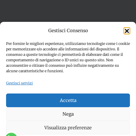
Termini e condizioni
Cookie Policy (UE)
Gestisci Consenso
Imprint
Dichiarazione sulla Privacy (UE)
Disconoscimento
Per fornire le migliori esperienze, utilizziamo tecnologie come i cookie
per memorizzare e/o accedere alle informazioni del dispositivo. Il
consenso a queste tecnologie ci permetterà di elaborare dati come il
comportamento di navigazione o ID unici su questo sito. Non
acconsentire o ritirare il consenso può influire negativamente su
alcune caratteristiche e funzioni.
Gestisci servizi
© Copyright 2012 -
2026 | SPETTACOLI EVENTI - CIVITANOVA
Accetta
MARCHE (MC) - Partita iva: 01907890436 | ALL RIGHTS
RESERVED | Made with ❤️ by
Jayconsulting.it
Nega
Visualizza preferenze
Facebook
Instagram
YouTube