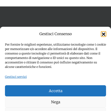
Termini e condizioni
Cookie Policy (UE)
Gestisci Consenso
Imprint
Dichiarazione sulla Privacy (UE)
Disconoscimento
Per fornire le migliori esperienze, utilizziamo tecnologie come i cookie
per memorizzare e/o accedere alle informazioni del dispositivo. Il
consenso a queste tecnologie ci permetterà di elaborare dati come il
comportamento di navigazione o ID unici su questo sito. Non
acconsentire o ritirare il consenso può influire negativamente su
alcune caratteristiche e funzioni.
Gestisci servizi
© Copyright 2012 -
2026 | SPETTACOLI EVENTI - CIVITANOVA
Accetta
MARCHE (MC) - Partita iva: 01907890436 | ALL RIGHTS
RESERVED | Made with ❤️ by
Jayconsulting.it
Nega