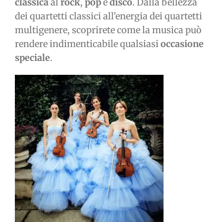
classica
al
rock
,
pop
e
disco
. Dalla bellezza
dei quartetti classici all’energia dei quartetti
multigenere, scoprirete come la musica può
rendere indimenticabile qualsiasi
occasione
speciale
.