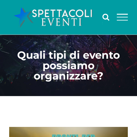
Salta
al
contenuto
Quali tipi di evento
possiamo
organizzare?
Ingrandisci