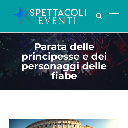
Salta
al
contenuto
Parata delle
principesse e dei
personaggi delle
fiabe
Ingrandisci