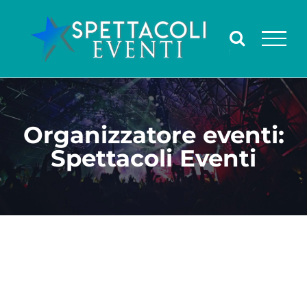
Salta
al
contenuto
Organizzatore eventi:
Spettacoli Eventi
Ingrandisci