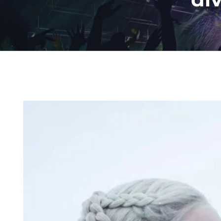
Ingrandisci
immagine