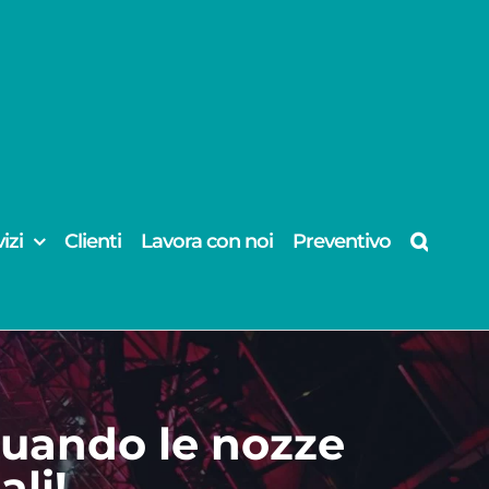
izi
Clienti
Lavora con noi
Preventivo
quando le nozze
li!