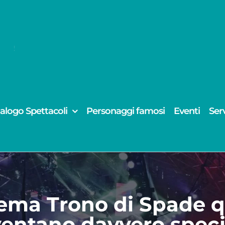
alogo Spettacoli
Personaggi famosi
Eventi
Serv
ema Trono di Spade 
ventano davvero specia