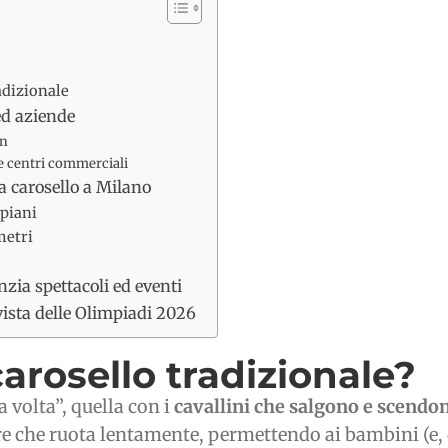
radizionale
ed aziende
on
e e centri commerciali
tra carosello a Milano
 piani
metri
nzia spettacoli ed eventi
vista delle Olimpiadi 2026
carosello tradizionale?
a volta”, quella con i
cavallini che salgono e scendo
e che ruota lentamente, permettendo ai bambini (e, do