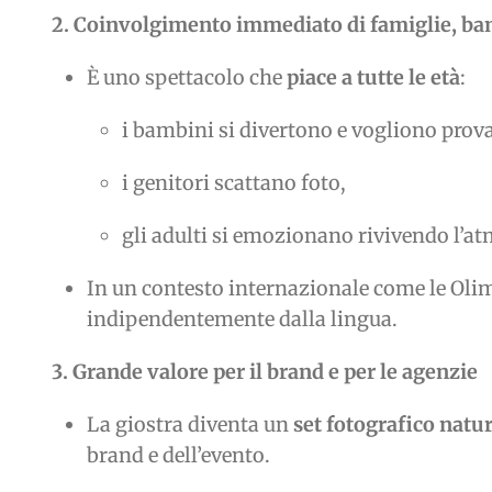
2. Coinvolgimento immediato di famiglie, bam
È uno spettacolo che
piace a tutte le età
:
i bambini si divertono e vogliono provar
i genitori scattano foto,
gli adulti si emozionano rivivendo l’at
In un contesto internazionale come le Oli
indipendentemente dalla lingua.
3. Grande valore per il brand e per le agenzie
La giostra diventa un
set fotografico natu
brand e dell’evento.