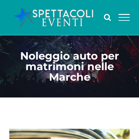
Salta
al
contenuto
Noleggio auto per
matrimoni nelle
Marche
Ingrandisci