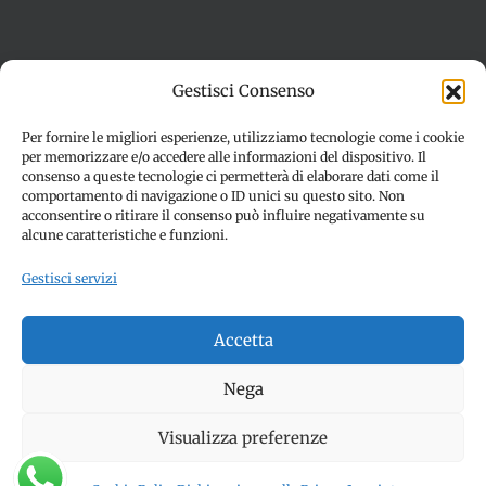
Termini e condizioni
Cookie Policy (UE)
Gestisci Consenso
Imprint
Dichiarazione sulla Privacy (UE)
Disconoscimento
Per fornire le migliori esperienze, utilizziamo tecnologie come i cookie
per memorizzare e/o accedere alle informazioni del dispositivo. Il
consenso a queste tecnologie ci permetterà di elaborare dati come il
comportamento di navigazione o ID unici su questo sito. Non
acconsentire o ritirare il consenso può influire negativamente su
alcune caratteristiche e funzioni.
Gestisci servizi
© Copyright 2012 -
2026 | SPETTACOLI EVENTI - CIVITANOVA
Accetta
MARCHE (MC) - Partita iva: 01907890436 | ALL RIGHTS
RESERVED | Made with ❤️ by
Jayconsulting.it
Nega
Visualizza preferenze
Facebook
Instagram
YouTube