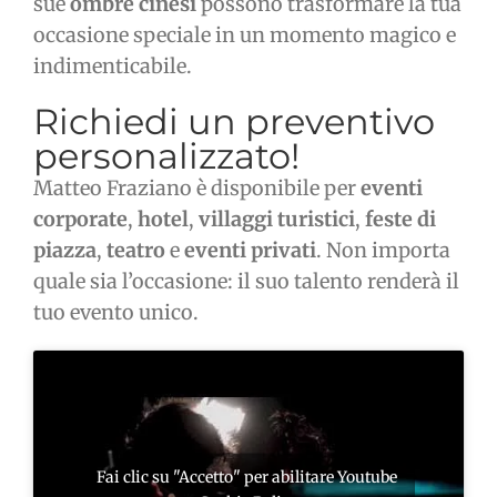
sue
ombre cinesi
possono trasformare la tua
occasione speciale in un momento magico e
indimenticabile.
Richiedi un preventivo
personalizzato!
Matteo Fraziano è disponibile per
eventi
corporate
,
hotel
,
villaggi turistici
,
feste di
piazza
,
teatro
e
eventi privati
. Non importa
quale sia l’occasione: il suo talento renderà il
tuo evento unico.
Fai clic su "Accetto" per abilitare Youtube