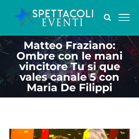
Salta
al
contenuto
Matteo Fraziano:
Ombre con le mani
vincitore Tu si que
vales canale 5 con
Maria De Filippi
Ingrandisci