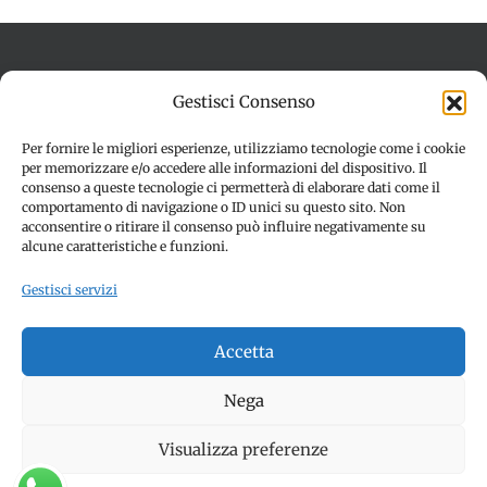
Gestisci Consenso
Termini e condizioni
Cookie Policy (UE)
Per fornire le migliori esperienze, utilizziamo tecnologie come i cookie
Imprint
Dichiarazione sulla Privacy (UE)
per memorizzare e/o accedere alle informazioni del dispositivo. Il
Disconoscimento
consenso a queste tecnologie ci permetterà di elaborare dati come il
comportamento di navigazione o ID unici su questo sito. Non
acconsentire o ritirare il consenso può influire negativamente su
alcune caratteristiche e funzioni.
Gestisci servizi
Accetta
© Copyright 2012 -
2026 | SPETTACOLI EVENTI - CIVITANOVA
Nega
MARCHE (MC) - Partita iva: 01907890436 | ALL RIGHTS
RESERVED | Made with ❤️ by
Jayconsulting.it
Visualizza preferenze