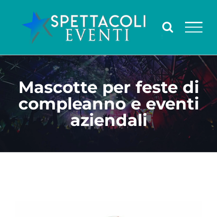
Salta
al
contenuto
Mascotte per feste di
compleanno e eventi
aziendali
Ingrandisci