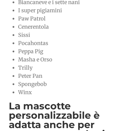
Biancaneve e i sette nani
I super pigiamini
Paw Patrol
Cenerentola
Sissi
Pocahontas
Peppa Pig
Masha e Orso
Trilly
Peter Pan
Spongebob
Winx
La mascotte
personalizzabile è
adatta anche per