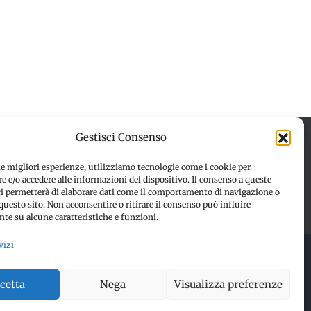
Gestisci Consenso
le migliori esperienze, utilizziamo tecnologie come i cookie per
 e/o accedere alle informazioni del dispositivo. Il consenso a queste
 (UE)
Disconoscimento
ci permetterà di elaborare dati come il comportamento di navigazione o
questo sito. Non acconsentire o ritirare il consenso può influire
te su alcune caratteristiche e funzioni.
vizi
 RESERVED | Made with ❤️ by
Jayconsulting.it
cetta
Nega
Visualizza preferenze